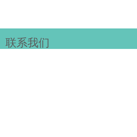
联系我们
【广州荣创废旧物资回收有限公
专业回收：废铜、废旧电缆、废
废不锈钢、废铁
服务区域：广州各区及周边
服务承诺：免费上门估价、现金
电话：139-2519-6807
网址：https://www.gzrongch.co