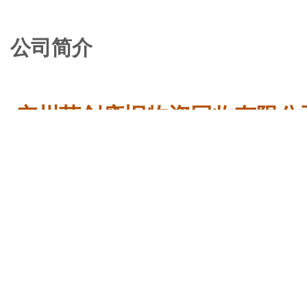
公司简介
广州荣创废旧物资回收有限公
📞 回收热线：139-2519-6807
广州荣创废旧物资回收有限公司是一家专业从事废旧物资
为广大客户提供上门回收、现金交易服务。
⭐ 我们的核心优势
💰 高价回收
基于市场行情报价，直接送厂家再利用，减少中间环